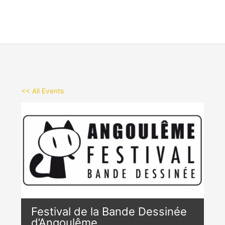
Aller
au
contenu
<< All Events
Festival de la Bande Dessinée
d’Angoulême