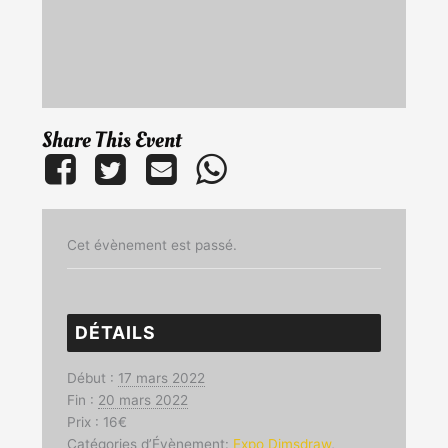
Share This Event
Cet évènement est passé.
DÉTAILS
Début :
17 mars 2022
Fin :
20 mars 2022
Prix :
16€
Catégories d’Évènement:
Expo Dimsdraw
,