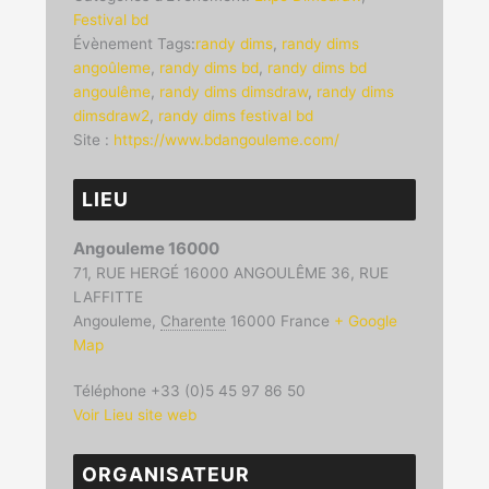
Festival bd
Évènement Tags:
randy dims
,
randy dims
angoûleme
,
randy dims bd
,
randy dims bd
angoulême
,
randy dims dimsdraw
,
randy dims
dimsdraw2
,
randy dims festival bd
Site :
https://www.bdangouleme.com/
LIEU
Angouleme 16000
71, RUE HERGÉ 16000 ANGOULÊME 36, RUE
LAFFITTE
Angouleme
,
Charente
16000
France
+ Google
Map
Téléphone
+33 (0)5 45 97 86 50
Voir Lieu site web
ORGANISATEUR