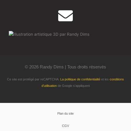
© 2026 Randy Dims | Tous droits réservés
Ce site est protégé par reCAPTCHA.
La politique de confidentialité
et les
conditions
d’utilisation
de Google s’appliquent
Plan du site
CGV