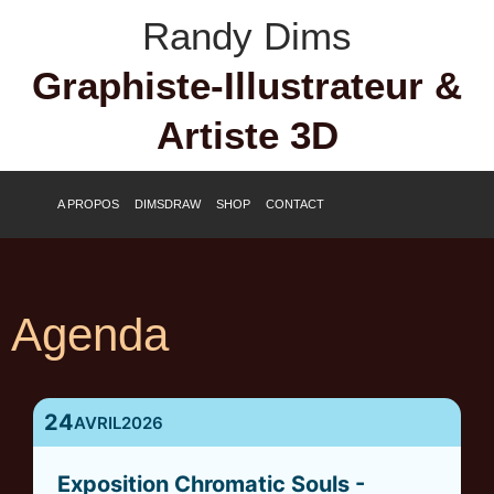
Aller
Randy Dims
au
contenu
Graphiste-Illustrateur &
Artiste 3D
A PROPOS
DIMSDRAW
SHOP
CONTACT
Agenda
24
AVRIL
2026
Exposition Chromatic Souls -