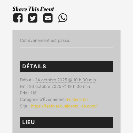
Share This Event
Cet évènement est passé.
DÉTAILS
Début :
24 octobre 2025 @ 10 h 00 min
Fin :
26 octobre 2025 @ 19 h 00 min
Prix :
11€
Catégorie d’Évènement:
Festival bd
Site :
https://festival.quaidesbulles.com/
LIEU