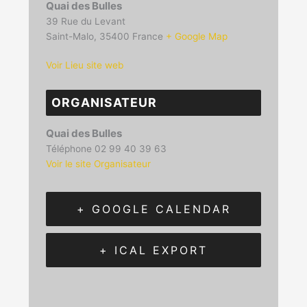
Quai des Bulles
39 Rue du Levant
Saint-Malo
,
35400
France
+ Google Map
Voir Lieu site web
ORGANISATEUR
Quai des Bulles
Téléphone
02 99 40 39 63
Voir le site Organisateur
+ GOOGLE CALENDAR
+ ICAL EXPORT