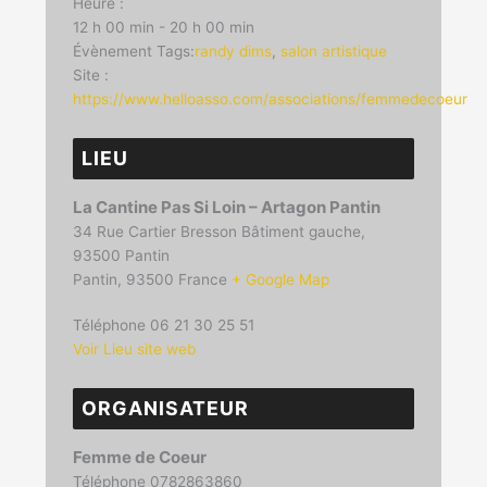
Heure :
12 h 00 min - 20 h 00 min
Évènement Tags:
randy dims
,
salon artistique
Site :
https://www.helloasso.com/associations/femmedecoeur
LIEU
La Cantine Pas Si Loin – Artagon Pantin
34 Rue Cartier Bresson Bâtiment gauche,
93500 Pantin
Pantin
,
93500
France
+ Google Map
Téléphone
06 21 30 25 51
Voir Lieu site web
ORGANISATEUR
Femme de Coeur
Téléphone
0782863860