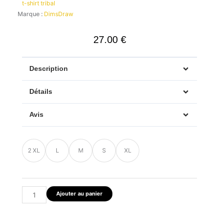
t-shirt tribal
Marque :
DimsDraw
27.00
€
Description
Détails
Avis
quantité
2 XL
L
M
S
XL
de
T-
shirt
Tribal
Ajouter au panier
Été
Beige
–