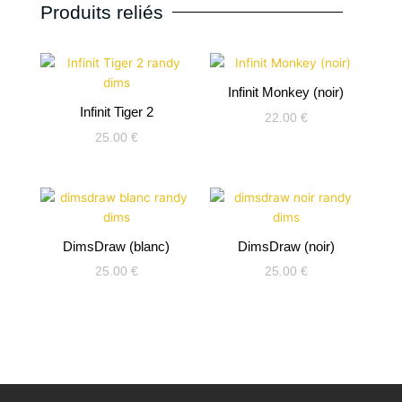
Produits reliés
DimsDraw
Infinit Monkey (noir)
Infinit Tiger 2
22.00
€
25.00
€
DimsDraw (blanc)
DimsDraw (noir)
25.00
€
25.00
€