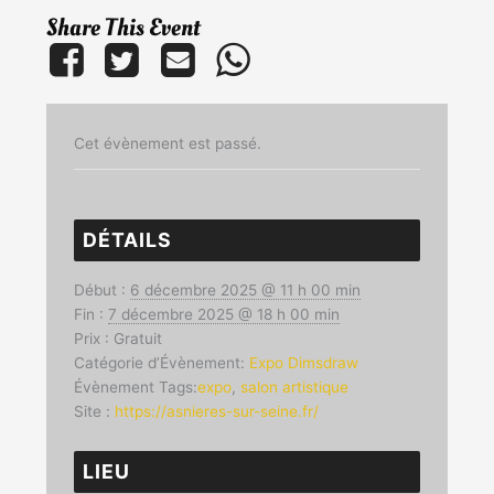
Share This Event
Cet évènement est passé.
DÉTAILS
Début :
6 décembre 2025 @ 11 h 00 min
Fin :
7 décembre 2025 @ 18 h 00 min
Prix :
Gratuit
Catégorie d’Évènement:
Expo Dimsdraw
Évènement Tags:
expo
,
salon artistique
Site :
https://asnieres-sur-seine.fr/
LIEU