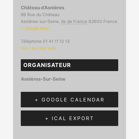
Château d’Asnières
89 Rue du Château
Asnières-sur-Seine
,
Ile de France
92600
France
+ Google Map
Téléphone
01 41 11 12 13
Voir Lieu site web
ORGANISATEUR
Asnières-Sur-Seine
+ GOOGLE CALENDAR
+ ICAL EXPORT