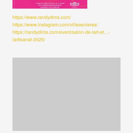
https://www.randydims.com/
https://www.instagram.com/villeasnieres/
https://randydims.com/event/
salon-de-lart-et…-
lartisanat-2025
/
‎