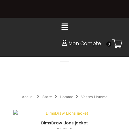
Aller
au
contenu
Menu
Mon Compte
0
Accueil
Store
Homme
Vestes Homme
DimsDraw Lions jacket