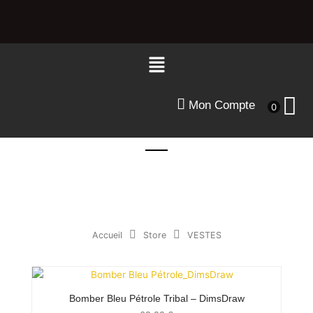
Aller
au
contenu
Menu
Mon Compte
0
Accueil
Store
VESTES
Bomber Bleu Pétrole Tribal – DimsDraw