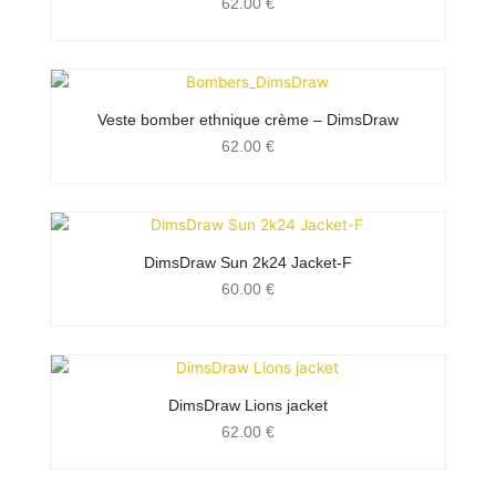
62.00
€
Veste bomber ethnique crème – DimsDraw
62.00
€
DimsDraw Sun 2k24 Jacket-F
60.00
€
DimsDraw Lions jacket
62.00
€