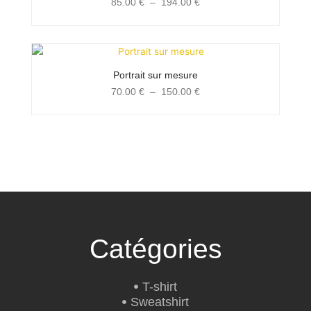
85.00
€
–
194.00
€
à
194.00 €
Plage
de
prix :
Portrait sur mesure
70.00 €
70.00
€
–
150.00
€
à
150.00 €
Catégories
T-shirt
Sweatshirt