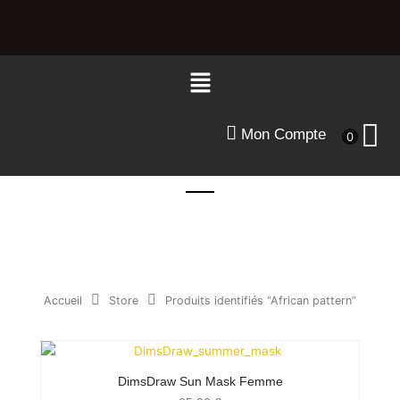
Aller
au
contenu
Menu
Mon Compte
0
Accueil
Store
Produits identifiés “African pattern”
DimsDraw Sun Mask Femme