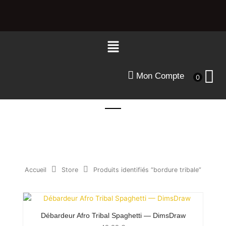
Aller
au
contenu
Menu
Mon Compte
0
Accueil
Store
Produits identifiés “bordure tribale”
Débardeur Afro Tribal Spaghetti — DimsDraw