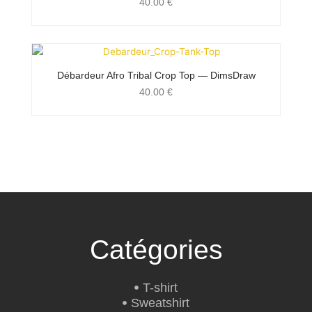
40.00
€
Débardeur Afro Tribal Crop Top — DimsDraw
40.00
€
Catégories
T-shirt
Sweatshirt