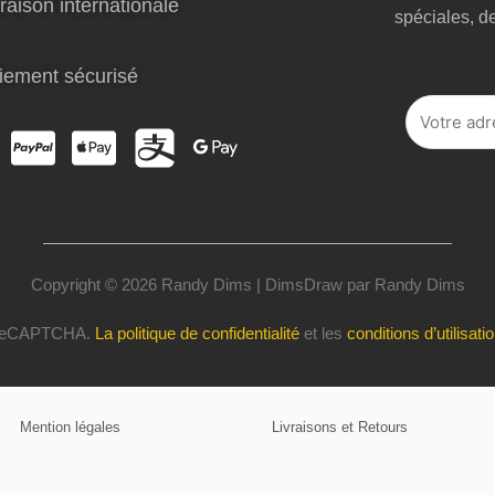
raison internationale
spéciales, d
iement sécurisé
Copyright © 2026 Randy Dims | DimsDraw par Randy Dims
r reCAPTCHA.
La politique de confidentialité
et les
conditions d’utilisati
Mention légales
Livraisons et Retours