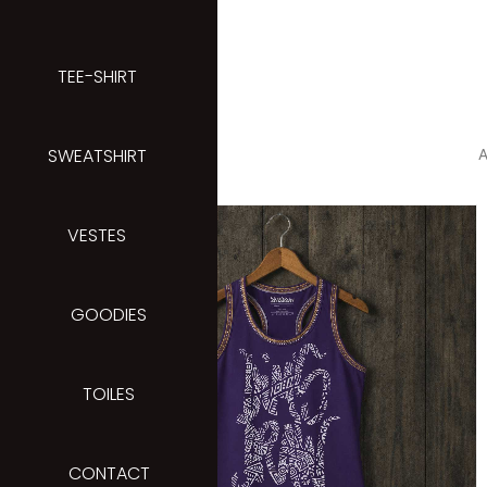
Aller
au
contenu
TEE-SHIRT
SWEATSHIRT
A
VESTES
GOODIES
TOILES
CONTACT