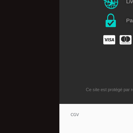
Liv
Sweatshirt
Vestes
Toiles
Pa
Ce site est protégé pa
Plan du site
CGV