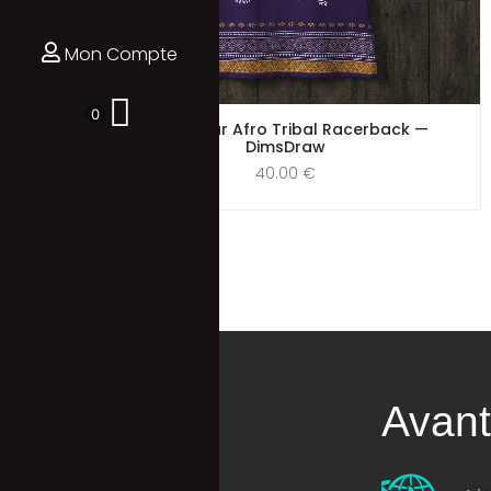
Mon Compte
0
Débardeur Afro Tribal Racerback —
DimsDraw
40.00
€
Catégories
Avan
T-shirt