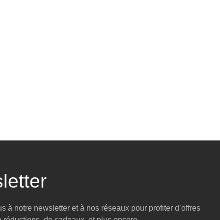
letter
 à notre newsletter et à nos réseaux pour profiter d’offres
e réductions, de cadeaux, et plus encore.