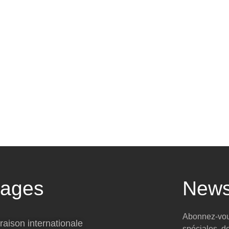
tages
News
Abonnez-vous
raison internationale
spéciales, d