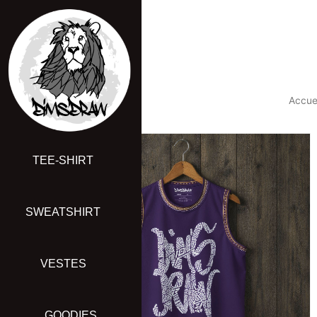
Aller
au
contenu
Accue
TEE-SHIRT
SWEATSHIRT
VESTES
GOODIES