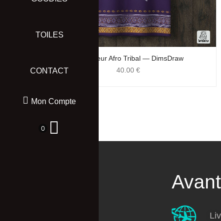
TOILES
Débardeur Afro Tribal — DimsDraw
40.00
€
CONTACT
Mon Compte
0
Catégories
Avan
T-shirt
Liv