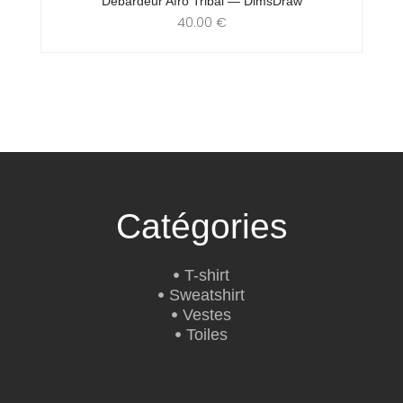
Débardeur Afro Tribal — DimsDraw
40.00
€
Catégories
T-shirt
Sweatshirt
Vestes
Toiles