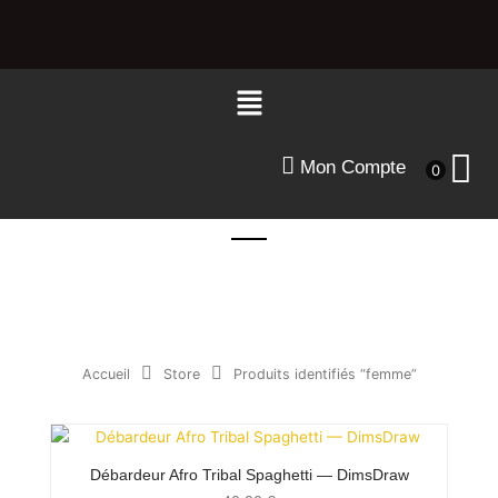
Aller
au
contenu
Menu
Mon Compte
0
Accueil
Store
Produits identifiés “femme”
Débardeur Afro Tribal Spaghetti — DimsDraw