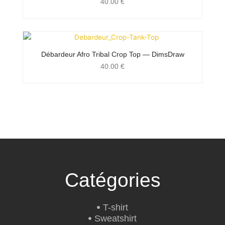
40.00
€
Débardeur Afro Tribal Crop Top — DimsDraw
40.00
€
Catégories
T-shirt
Sweatshirt