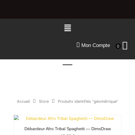
Aller
au
contenu
Menu
Mon Compte
0
Accueil
Store
Produits identifiés “géométrique”
Débardeur Afro Tribal Spaghetti — DimsDraw