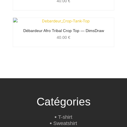
40.00
€
Débardeur Afro Tribal Crop Top — DimsDraw
40.00
€
Catégories
T-shirt
Sweatshirt