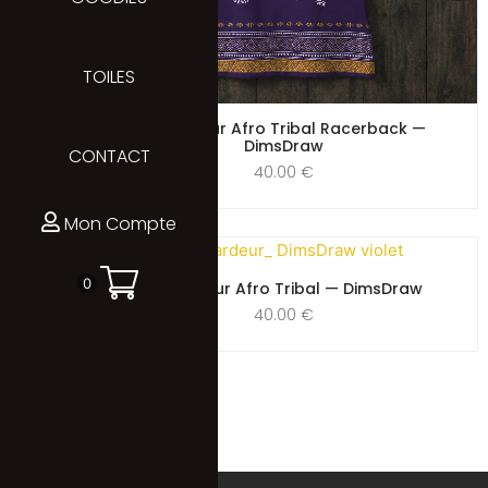
TOILES
Débardeur Afro Tribal Racerback —
DimsDraw
CONTACT
40.00
€
Mon Compte
0
Débardeur Afro Tribal — DimsDraw
40.00
€