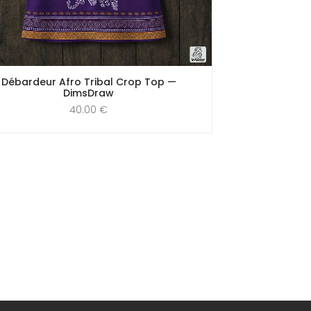
Débardeur Afro Tribal Crop Top —
DimsDraw
40.00
€