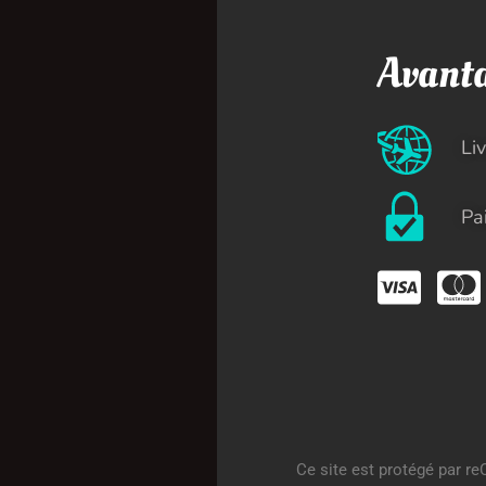
Catégories
Avant
T-shirt
Li
Sweatshirt
Vestes
Toiles
Pa
Ce site est protégé par 