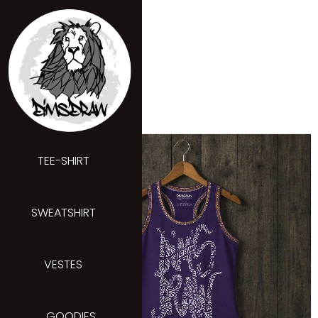
Aller
au
contenu
TEE-SHIRT
SWEATSHIRT
VESTES
GOODIES