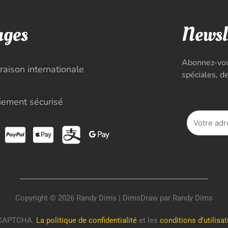
ages
Newsl
Abonnez-vous
vraison internationale
spéciales, d
iement sécurisé
Copyright © 2026 Randy Dims | DimsDraw par Randy Dims
reCAPTCHA.
La politique de confidentialité
et les
conditions d’utilisat