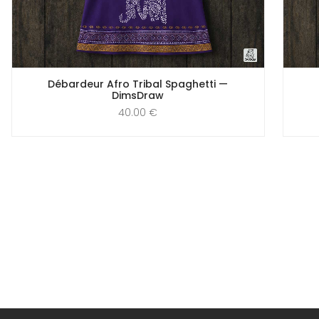
Débardeur Afro Tribal Spaghetti —
DimsDraw
40.00
€