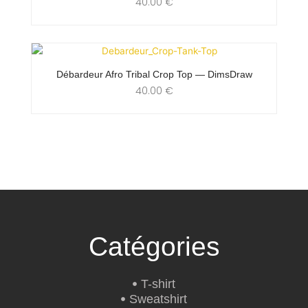
40.00
€
Débardeur Afro Tribal Crop Top — DimsDraw
40.00
€
Catégories
T-shirt
Sweatshirt