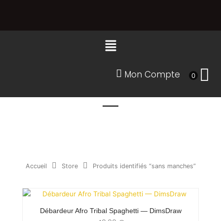
Aller
au
contenu
Menu
Mon Compte
0
Accueil
Store
Produits identifiés “sans manches”
Débardeur Afro Tribal Spaghetti — DimsDraw