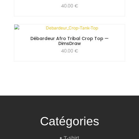
40.00
€
Débardeur Afro Tribal Crop Top —
DimsDraw
40.00
€
Catégories
T-shirt