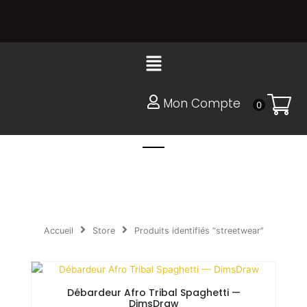
Aller
au
contenu
Menu
Mon Compte
0
Accueil
Store
Produits identifiés “streetwear”
Débardeur Afro Tribal Spaghetti —
DimsDraw