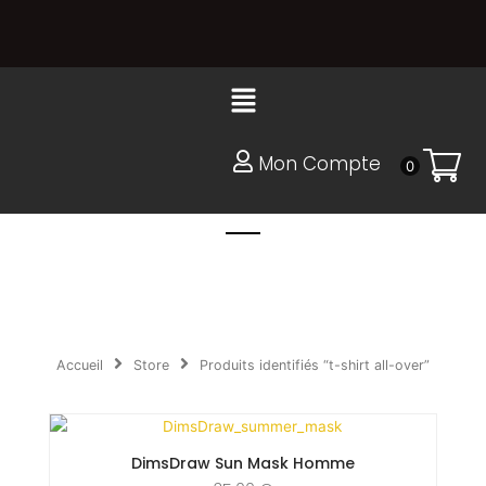
Aller
au
contenu
Menu
Mon Compte
0
Accueil
Store
Produits identifiés “t-shirt all-over”
DimsDraw Sun Mask Homme