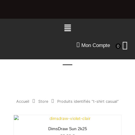
Aller
au
contenu
Menu
Mon Compte
0
Accueil
Store
Produits identifiés “t-shirt casual”
DimsDraw Sun 2k25