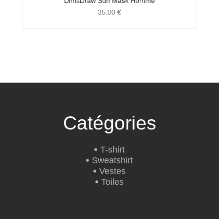
DimsDraw Sun Mask Homme
35.00
€
Catégories
T-shirt
Sweatshirt
Vestes
Toiles