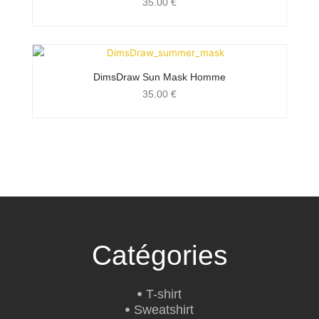
35.00
€
DimsDraw Sun Mask Homme
35.00
€
Catégories
T-shirt
Sweatshirt