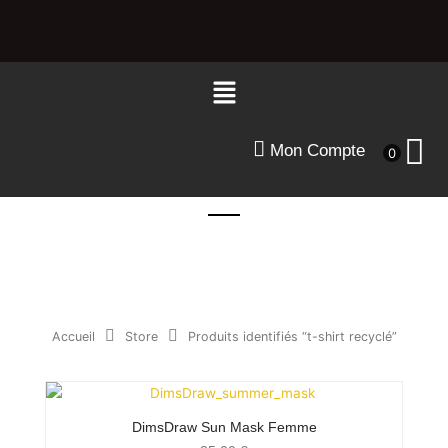
Aller
au
contenu
Menu
Mon Compte
0
Accueil
Store
Produits identifiés “t-shirt recyclé”
DimsDraw Sun Mask Femme