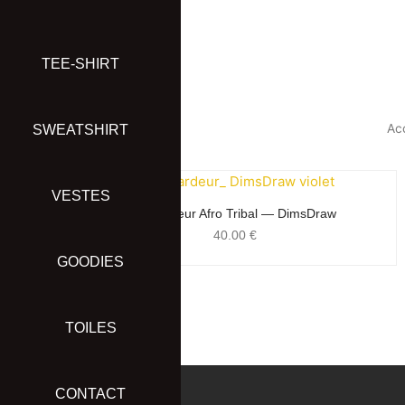
Aller
au
contenu
TEE-SHIRT
Acc
SWEATSHIRT
VESTES
Débardeur Afro Tribal — DimsDraw
40.00
€
GOODIES
TOILES
CONTACT