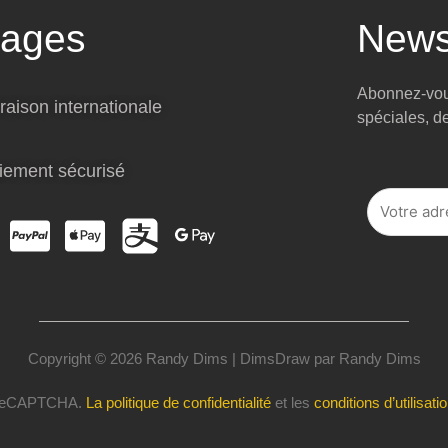
tages
News
Abonnez-vous
raison internationale
spéciales, d
iement sécurisé
Copyright © 2026 Randy Dims | DimsDraw par Randy Dims
r reCAPTCHA.
La politique de confidentialité
et les
conditions d’utilisati