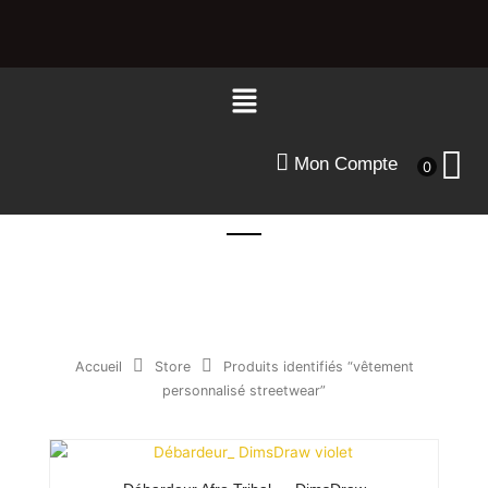
Aller
au
contenu
Menu
Mon Compte
0
Accueil
Store
Produits identifiés “vêtement
personnalisé streetwear”