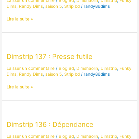
Laisser un commentaire
/
Blog Bd
,
Dimshaolin
,
Dimstrip
,
Funky
pudeur
Dims
,
Randy Dims
,
saison 5
,
Strip bd
/
randy86dims
Lire la suite »
Dimstrip
137
Dimstrip 137 : Presse futile
:
Presse
Laisser un commentaire
/
Blog Bd
,
Dimshaolin
,
Dimstrip
,
Funky
futile
Dims
,
Randy Dims
,
saison 5
,
Strip bd
/
randy86dims
Lire la suite »
Dimstrip
136
Dimstrip 136 : Dépendance
:
Dépendance
Laisser un commentaire
/
Blog Bd
,
Dimshaolin
,
Dimstrip
,
Funky