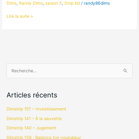
Dims
,
Randy Dims
,
saison 5
,
Strip bd
/
randy86dims
Lire la suite »
R
e
c
Articles récents
h
e
Dimstrip 157 – Investissement
r
Dimstrip 141 – À la sauvette
c
Dimstrip 140 – Jugement
h
Dimstrip 139 : Balance ton youtubeur
e