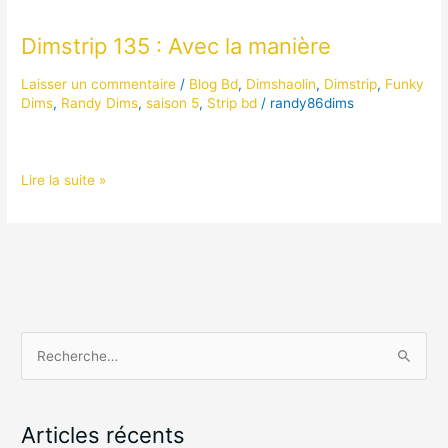
135
Dimstrip 135 : Avec la manière
:
Avec
Laisser un commentaire
/
Blog Bd
,
Dimshaolin
,
Dimstrip
,
Funky
la
Dims
,
Randy Dims
,
saison 5
,
Strip bd
/
randy86dims
manière
Lire la suite »
R
e
c
Articles récents
h