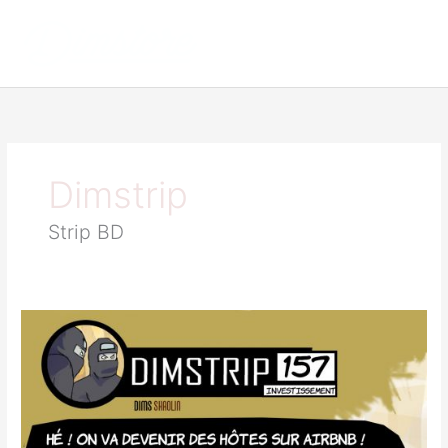
Aller
au
contenu
Dimstrip
Strip BD
Dimstrip
157
–
Investissement