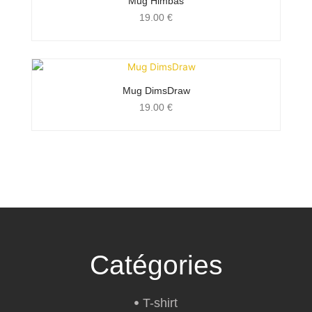
Mug Himbas
19.00
€
Mug DimsDraw
19.00
€
Catégories
T-shirt