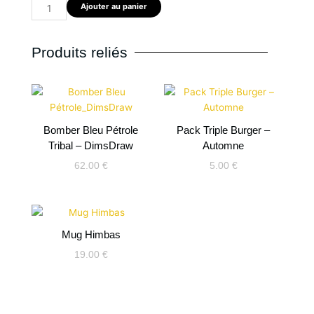
Ajouter au panier
Produits reliés
Bomber Bleu Pétrole
Pack Triple Burger –
Tribal – DimsDraw
Automne
62.00
€
5.00
€
Mug Himbas
19.00
€