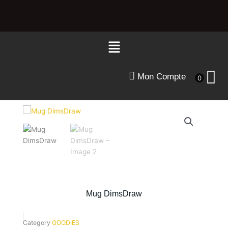
Aller
au
contenu
Menu
Mon Compte
0
Mug DimsDraw
Category
GOODIES