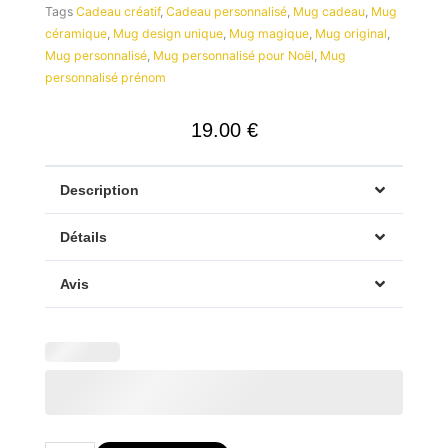
Tags
Cadeau créatif
,
Cadeau personnalisé
,
Mug cadeau
,
Mug
céramique
,
Mug design unique
,
Mug magique
,
Mug original
,
Mug personnalisé
,
Mug personnalisé pour Noël
,
Mug
personnalisé prénom
19.00
€
Description
Détails
Avis
quantité
de
Mug
DimsDraw