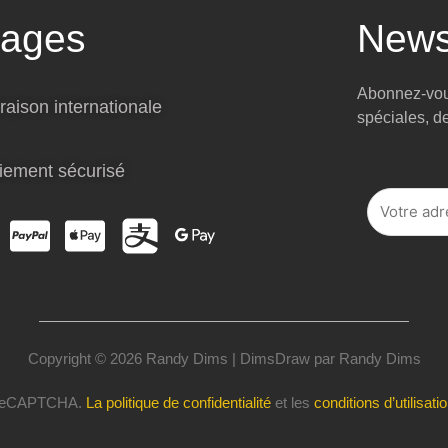
tages
News
Abonnez-vous
raison internationale
spéciales, d
iement sécurisé
Copyright © 2026 Randy Dims | DimsDraw par Randy Dims
r reCAPTCHA.
La politique de confidentialité
et les
conditions d’utilisati