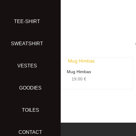
Aller
au
contenu
TEE-SHIRT
SWEATSHIRT
VESTES
Mug Himbas
19.00
€
GOODIES
TOILES
CONTACT