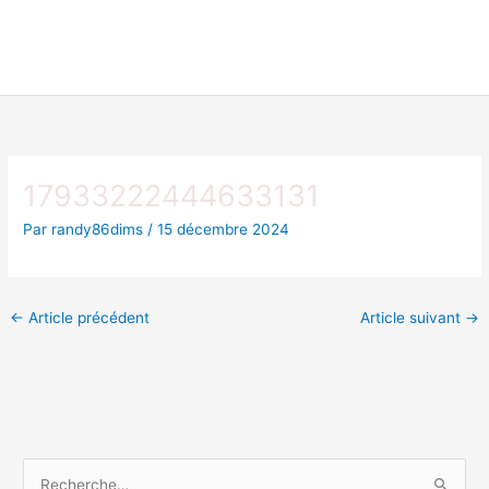
Aller
au
contenu
17933222444633131
Par
randy86dims
/
15 décembre 2024
←
Article précédent
Article suivant
→