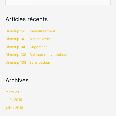
R
e
c
Articles récents
h
e
Dimstrip 157 – Investissement
r
Dimstrip 141 – À la sauvette
c
Dimstrip 140 – Jugement
h
Dimstrip 139 : Balance ton youtubeur
e
Dimstrip 138 : Sans pudeur
r
:
Archives
mars 2023
août 2018
juillet 2018