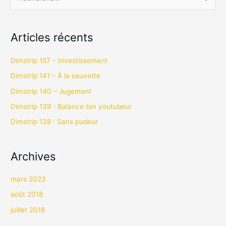
R
e
c
Articles récents
h
e
Dimstrip 157 – Investissement
r
Dimstrip 141 – À la sauvette
c
Dimstrip 140 – Jugement
h
Dimstrip 139 : Balance ton youtubeur
e
Dimstrip 138 : Sans pudeur
r
:
Archives
mars 2023
août 2018
juillet 2018