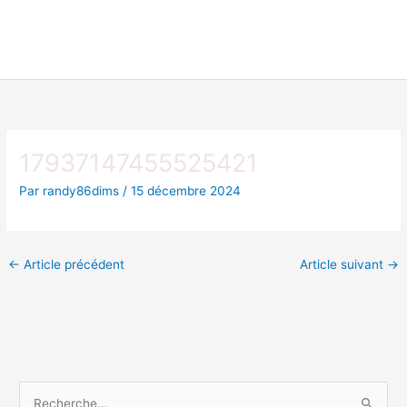
Aller
au
contenu
17937147455525421
Par
randy86dims
/
15 décembre 2024
←
Article précédent
Article suivant
→