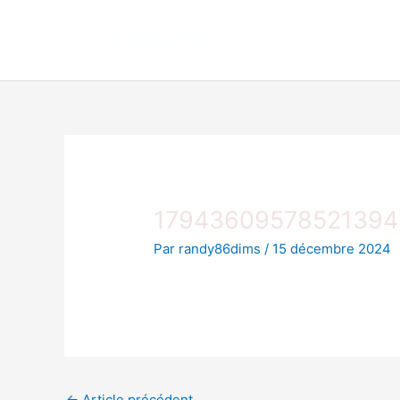
Aller
au
contenu
17943609578521394
Par
randy86dims
/
15 décembre 2024
←
Article précédent