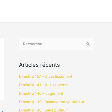
R
e
c
Articles récents
h
e
Dimstrip 157 – Investissement
r
Dimstrip 141 – À la sauvette
c
Dimstrip 140 – Jugement
h
Dimstrip 139 : Balance ton youtubeur
e
Dimstrip 138 : Sans pudeur
→