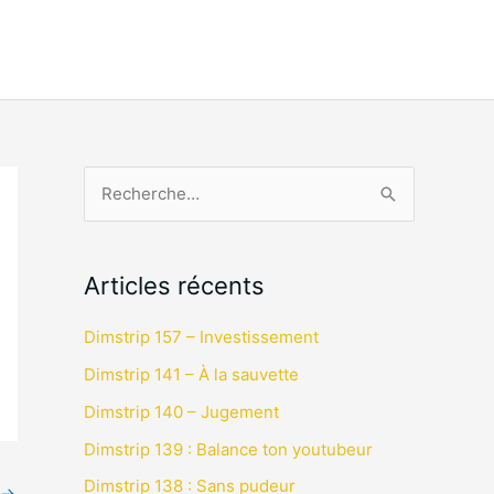
R
e
c
Articles récents
h
e
Dimstrip 157 – Investissement
r
Dimstrip 141 – À la sauvette
c
Dimstrip 140 – Jugement
h
Dimstrip 139 : Balance ton youtubeur
e
Dimstrip 138 : Sans pudeur
→