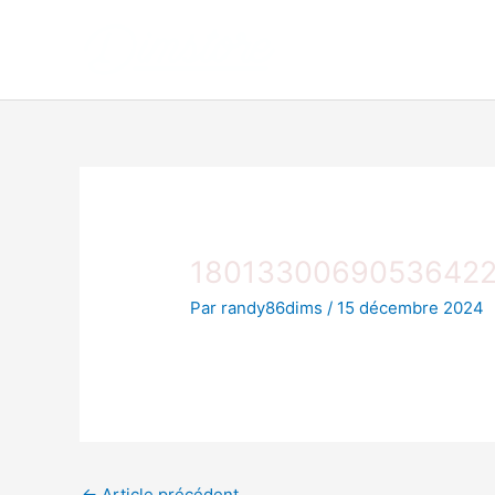
Aller
au
contenu
1801330069053642
Par
randy86dims
/
15 décembre 2024
←
Article précédent