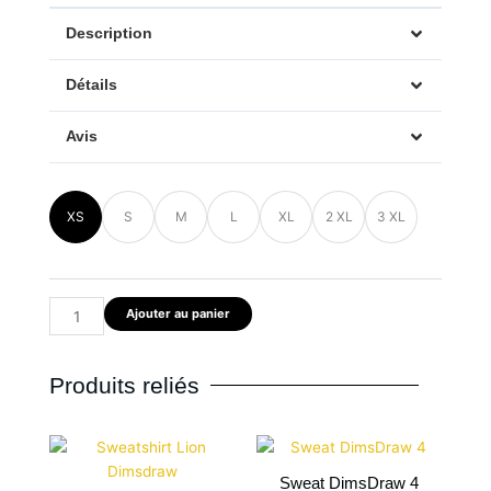
Description
Détails
Avis
quantité
XS
S
M
L
XL
2 XL
3 XL
de
DimsDraw
&
Masque
Ajouter au panier
8
Produits reliés
Plage
de
Sweat DimsDraw 4
prix :