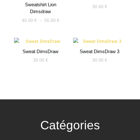
45.00 €
Sweatshirt Lion
30.00
€
à
Dimsdraw
55.00 €
45.00
€
–
55.00
€
Sweat DimsDraw
Sweat DimsDraw 3
30.00
€
30.00
€
Catégories