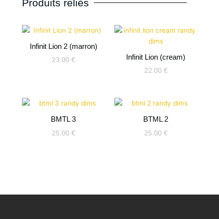
Produits reliés
Infinit Lion 2 (marron)
Infinit Lion (cream)
23.00
€
22.00
€
BMTL 3
BTML 2
25.00
€
25.00
€