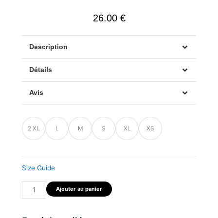
26.00
€
Description
Détails
Avis
quantité
2 XL
L
M
S
XL
XS
de
DimsDraw
Masque
blanc
Size Guide
femme
Ajouter au panier