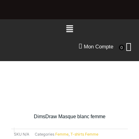
Aller
au
contenu
Menu
Mon Compte
0
DimsDraw Masque blanc femme
SKU
N/A
Categories
Femme
,
T-shirts Femme