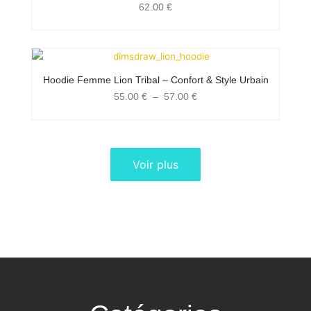
62.00
€
Plage
de
prix :
Hoodie Femme Lion Tribal – Confort & Style Urbain
55.00 €
55.00
€
–
57.00
€
à
57.00 €
Voir plus