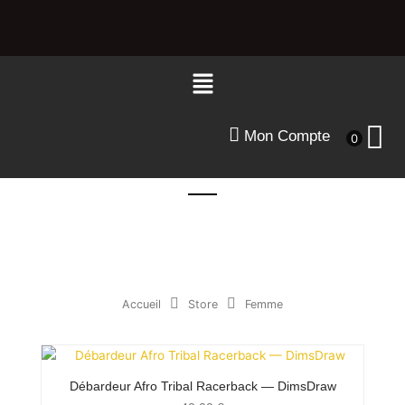
Aller
au
contenu
Menu
Mon Compte
0
Accueil
Store
Femme
Débardeur Afro Tribal Racerback — DimsDraw