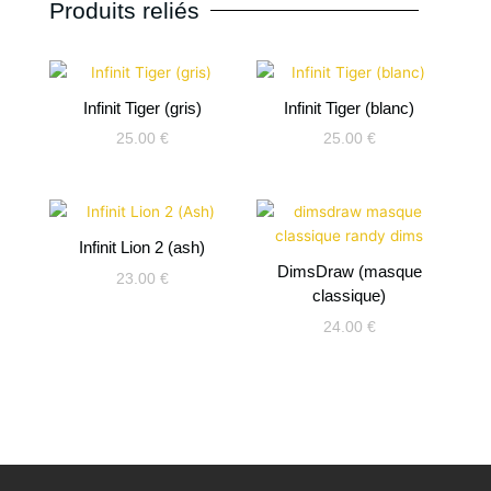
Produits reliés
Infinit Tiger (gris)
Infinit Tiger (blanc)
25.00
€
25.00
€
Infinit Lion 2 (ash)
DimsDraw (masque
23.00
€
classique)
24.00
€