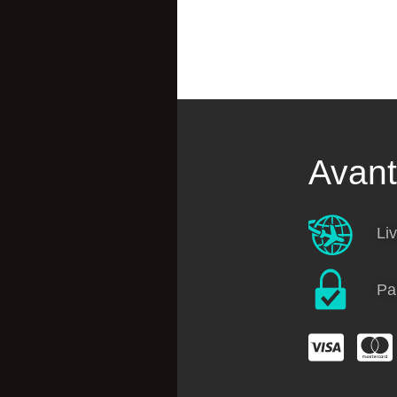
Catégories
Avan
T-shirt
Liv
Sweatshirt
Vestes
Toiles
Pa