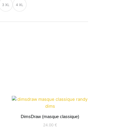
3 XL
4 XL
DimsDraw (masque classique)
24.00
€