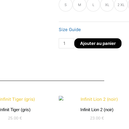
S
M
L
XL
2 XL
de
Infinit
Lion
2
Size Guide
(ash)
Ajouter au panier
Infinit Tiger (gris)
Infinit Lion 2 (noir)
25.00
€
23.00
€