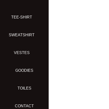
Aller
au
contenu
TEE-SHIRT
SWEATSHIRT
VESTES
GOODIES
TOILES
CONTACT