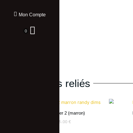
Mon Compte
0
Produits reliés
Infinit Tiger 2 (marron)
25.00
€