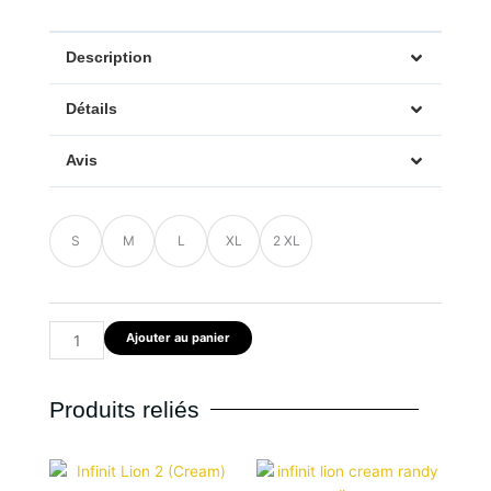
Description
Détails
Avis
quantité
S
M
L
XL
2 XL
de
Infinit
Lion
2
Ajouter au panier
noir
(col
V)
Produits reliés