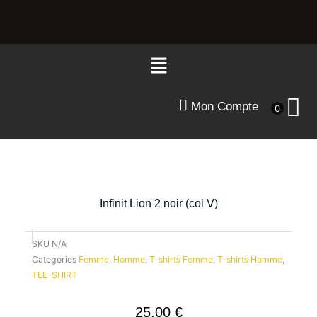
Aller
au
contenu
Menu
Mon Compte
0
Infinit Lion 2 noir (col V)
SKU
N/A
Categories
Femme
,
Homme
,
T-shirts Femme
,
T-shirts Homme
,
TEE-SHIRT
25.00
€