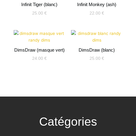
Infinit Tiger (blanc)
Infinit Monkey (ash)
25.00
€
22.00
€
DimsDraw (masque vert)
DimsDraw (blanc)
24.00
€
25.00
€
Catégories