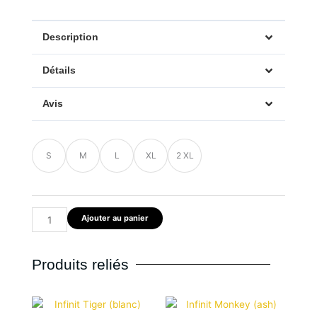
Description
Détails
Avis
quantité
S
M
L
XL
2 XL
de
Infinit
Lion
(col
Ajouter au panier
V)
Produits reliés