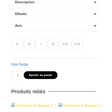
Description
Détails
Avis
quantité
S
M
L
XL
2 XL
3 XL
de
Sweat
DimsDraw
2
Size Guide
Ajouter au panier
Produits reliés