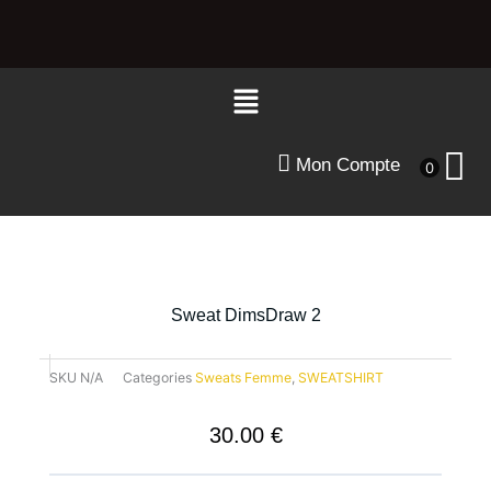
Aller
au
contenu
Menu
Mon Compte
0
Sweat DimsDraw 2
SKU
N/A
Categories
Sweats Femme
,
SWEATSHIRT
30.00
€