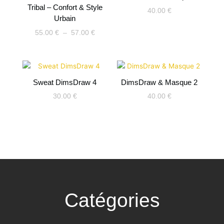
55.00 €
Tribal – Confort & Style
40.00
€
à
Urbain
57.00 €
55.00
€
–
57.00
€
Sweat DimsDraw 4
DimsDraw & Masque 2
30.00
€
40.00
€
Catégories