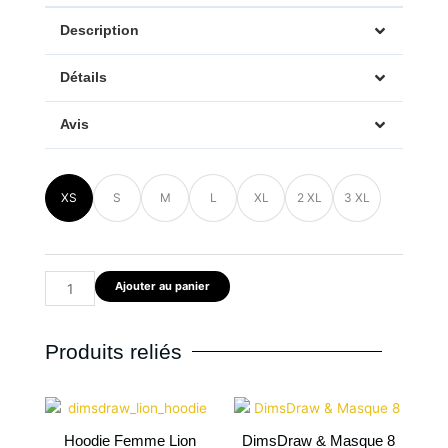
Description
Détails
Avis
quantité
XS
S
M
L
XL
2 XL
3 XL
de
DimsDraw
&
Masque
Ajouter au panier
4
Produits reliés
Plage
de
Hoodie Femme Lion
DimsDraw & Masque 8
prix :