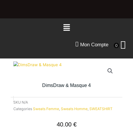
Aller
au
contenu
Menu
Mon Compte
0
DimsDraw & Masque 4
SKU
N/A
Categories
Sweats Femme
,
Sweats Homme
,
SWEATSHIRT
40.00
€