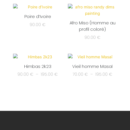
Poire d’Ivoire
Afro Miso (Homme au
90.00
€
profil coloré)
90.00
€
Plage
Plage
de
de
Himbas 2k23
Vieil homme Masaï
prix :
prix :
90.00 €
70.00 €
90.00
€
–
195.00
€
70.00
€
–
195.00
€
à
à
195.00 €
195.00 €