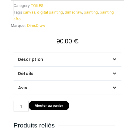
Category
TOILES
Tags
canvas
,
digital painting
,
dimsdraw
,
painting
,
painting
afro
Marque :
DimsDraw
90.00
€
Description
Détails
Avis
quantité
Ajouter au panier
de
Twist
&
Produits reliés
Chili