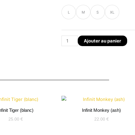
quantité
L
M
S
XL
de
Bomber
Bleu
Pétrole
Ajouter au panier
Tribal
–
DimsDraw
nfinit Tiger (blanc)
Infinit Monkey (ash)
25.00
€
22.00
€