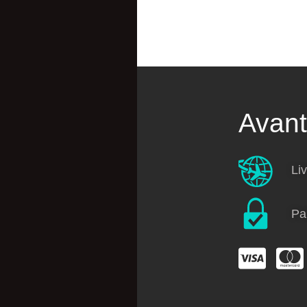
Catégories
Avan
T-shirt
Liv
Sweatshirt
Vestes
Toiles
Pa