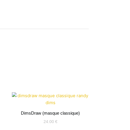
DimsDraw (masque classique)
24.00
€