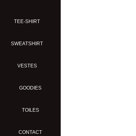
Aller
au
contenu
TEE-SHIRT
SWEATSHIRT
VESTES
GOODIES
TOILES
CONTACT