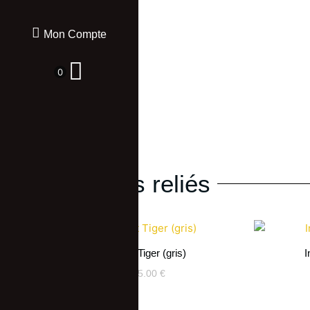
Mon Compte
0
Produits reliés
Infinit Tiger (gris)
I
25.00
€