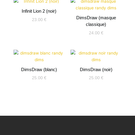
Infinit Lion 2 (noir)
DimsDraw (masque
23.00
€
classique)
24.00
€
DimsDraw (blanc)
DimsDraw (noir)
25.00
€
25.00
€