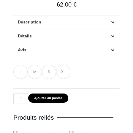
62.00
€
Description
Détails
Avis
quantité
L
M
S
XL
de
Veste
bomber
ethnique
Ajouter au panier
crème
–
DimsDraw
Produits reliés