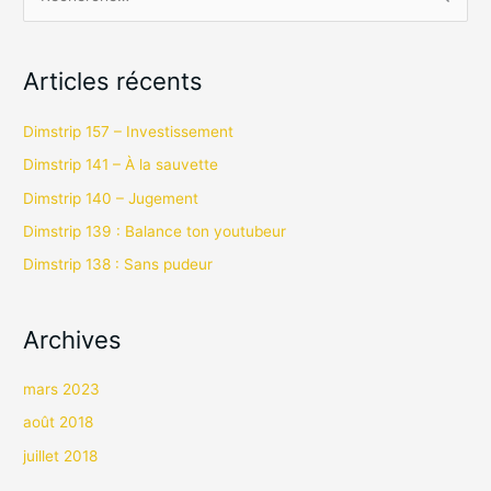
R
e
c
Articles récents
h
e
Dimstrip 157 – Investissement
r
Dimstrip 141 – À la sauvette
c
Dimstrip 140 – Jugement
h
Dimstrip 139 : Balance ton youtubeur
e
Dimstrip 138 : Sans pudeur
r
:
Archives
mars 2023
août 2018
juillet 2018