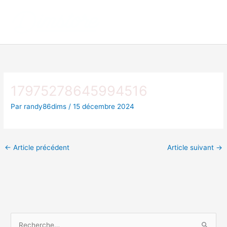
Aller
au
contenu
17975278645994516
Par
randy86dims
/
15 décembre 2024
←
Article précédent
Article suivant
→