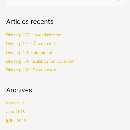
R
e
c
Articles récents
h
e
Dimstrip 157 – Investissement
r
Dimstrip 141 – À la sauvette
c
Dimstrip 140 – Jugement
h
Dimstrip 139 : Balance ton youtubeur
e
Dimstrip 138 : Sans pudeur
r
:
Archives
mars 2023
août 2018
juillet 2018