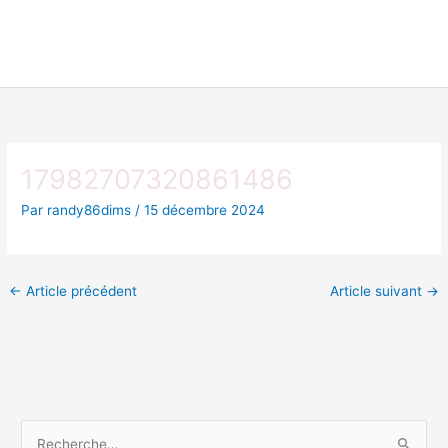
Aller
au
contenu
17982707320861486
Par
randy86dims
/
15 décembre 2024
←
Article précédent
Article suivant
→