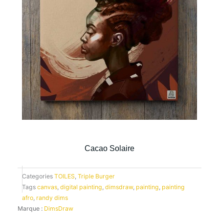
Cacao Solaire
Categories
TOILES
,
Triple Burger
Tags
canvas
,
digital painting
,
dimsdraw
,
painting
,
painting
afro
,
randy dims
Marque :
DimsDraw