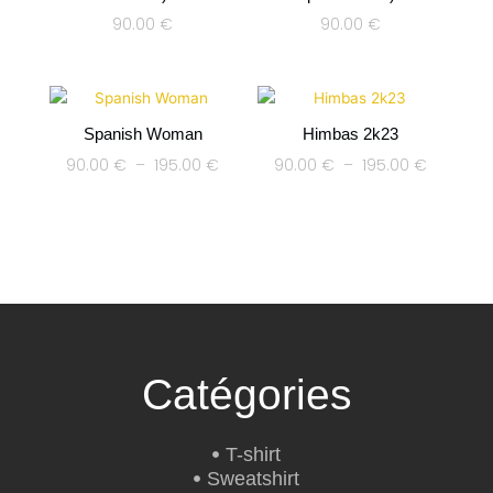
90.00
€
90.00
€
Plage
Plage
de
de
prix :
prix :
Spanish Woman
Himbas 2k23
90.00 €
90.00 €
90.00
€
–
195.00
€
90.00
€
–
195.00
€
à
à
195.00 €
195.00 €
Catégories
T-shirt
Sweatshirt