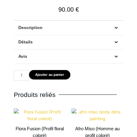
90.00
€
Description
Détails
Avis
quantité
Ajouter au panier
de
Cacao
Solaire
Produits reliés
Flora Fusion (Profil floral
Afro Miso (Homme au
coloré)
profil coloré)