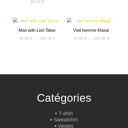
90.00
€
Plage
Plage
de
de
Man with Lion Tatoo
Vieil homme Masaï
prix :
prix :
90.00 €
70.00 €
90.00
€
–
195.00
€
70.00
€
–
195.00
€
à
à
195.00 €
195.00 €
Catégories
T-shirt
Sweatshirt
Vestes