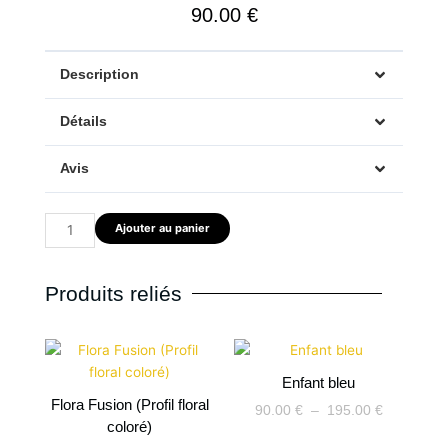
90.00
€
Description
Détails
Avis
quantité
Ajouter au panier
de
Miel
Pourpre
Produits reliés
Plage
de
Enfant bleu
prix :
90.00 €
Flora Fusion (Profil floral
90.00
€
–
195.00
€
à
coloré)
195.00 €